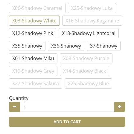
X06-Shadowy Caramel
X25-Shadowy Luka
X03-Shadowy White
X16-Shadowy Kagamine
X12-Shadowy Pink
X18-Shadowy Lightcoral
X35-Shanowy
X36-Shanowy
37-Shanowy
X01-Shadowy Miku
X08-Shadowy Purple
X19-Shadowy Grey
X14-Shadowy Black
X27-Shadowy Sakura
X26-Shadowy Blue
Quantity
ADD TO CART