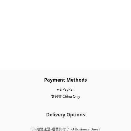
Payment Methods
via PayPal
支付寶 China Only
Delivery Options
SF-順豐速運-運費到付 (1~3 Business Days)