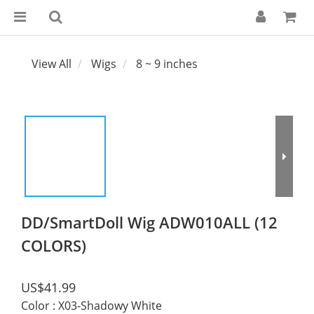
View All
Wigs
8 ~ 9 inches
DD/SmartDoll Wig ADW010ALL (12
COLORS)
US$41.99
Color
: X03-Shadowy White